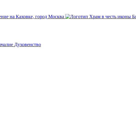
ачалие
Духовенство