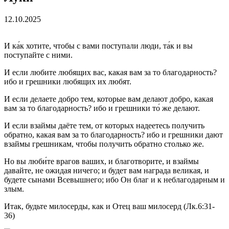
12.10.2025
И ка́к хотите, чтобы с вами поступали люди, та́к и вы
поступайте с ними.
И если любите любящих вас, какая вам за то благодарность?
ибо и грешники любящих их любят.
И если делаете добро тем, которые вам делают добро, какая
вам за то благодарность? ибо и грешники то́ же делают.
И если взаймы даёте тем, от которых надеетесь получить
обратно, какая вам за то благодарность? ибо и грешники дают
взаймы грешникам, чтобы получить обратно столько же.
Но вы люби́те врагов ваших, и благотворите, и взаймы
давайте, не ожидая ничего; и будет вам награда великая, и
будете сынами Всевышнего; ибо Он благ и к неблагодарным и
злым.
Итак, будьте милосерды, как и Отец ваш милосерд (Лк.6:31-
36)