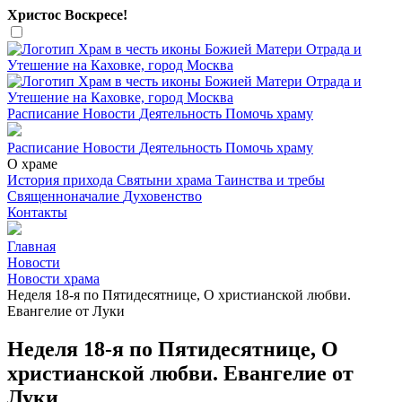
Христос Воскресе!
Расписание
Новости
Деятельность
Помочь храму
Расписание
Новости
Деятельность
Помочь храму
О храме
История прихода
Святыни храма
Таинства и требы
Священноначалие
Духовенство
Контакты
Главная
Новости
Новости храма
Неделя 18-я по Пятидесятнице, О христианской любви.
Евангелие от Луки
Неделя 18-я по Пятидесятнице, О
христианской любви. Евангелие от
Луки