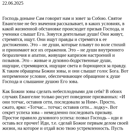
22.06.2025
Господь доныне Сам говорит нам и зовет за Собою. Святое
Евангелие не без значения рассказывает, в каких условиях, в
какой жизненной обстановке происходит призыв Господа, и
ученики слышат Его. Зовутся деятельные души! Они живут,
стремятся, ищут. Они ищут правды и стремятся к ее
достижению. Это – не души, которые плывут по воле стихий
и принимают все их отражения. Это – не души внутреннего
безразличия и апатии, живущие капризом настроений и
позывов. Это – живые и духовно-бодрственные души,
ищущие, стремящиеся, ищущие света и борющиеся за правду.
К таким обращены Божии зовы, и они слышат голос Бога. Вот
непременное условие, обеспечивающее обращение к душе
Господа и слышание душою Его зова.
Как Божии зовы сделать небесплодными для себя? В обоих
случаях Евангелие только рисует поведение призванных: «И
они тотчас, оставив сети, последовали за Ним». Просто,
сжато, ярко: «Тотчас... тотчас; оставив сети... лодку». Вот
секрет успеха зова – немедленно последовать призыву.
Простое правило духовного успеха: позвал Господь – иди и
оставь все прочее! Иди, т.е. сделай Божие первым делом своей
жизни, на которое и отдай всю твою устремленность. Пусть