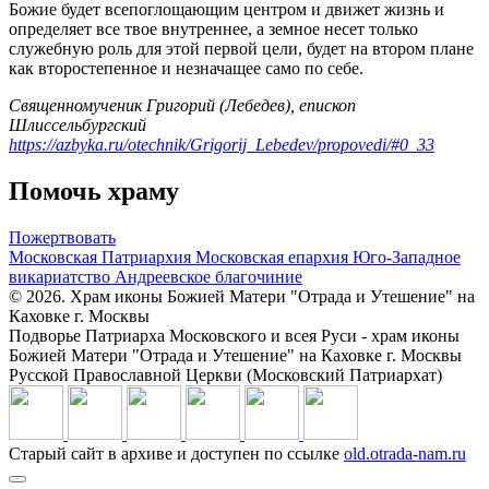
Божие будет всепоглощающим центром и движет жизнь и
определяет все твое внутреннее, а земное несет только
служебную роль для этой первой цели, будет на втором плане
как второстепенное и незначащее само по себе.
Священномученик Григорий (Лебедев), епископ
Шлиссельбургский
https://azbyka.ru/otechnik/Grigorij_Lebedev/propovedi/#0_33
Помочь храму
Пожертвовать
Московская Патриархия
Московская епархия
Юго-Западное
викариатство
Андреевское благочиние
© 2026. Храм иконы Божией Матери "Отрада и Утешение" на
Каховке г. Москвы
Подворье Патриарха Московского и всея Руси - храм иконы
Божией Матери "Отрада и Утешение" на Каховке г. Москвы
Русской Православной Церкви (Московский Патриархат)
Старый сайт в архиве и доступен по ссылке
old.otrada-nam.ru