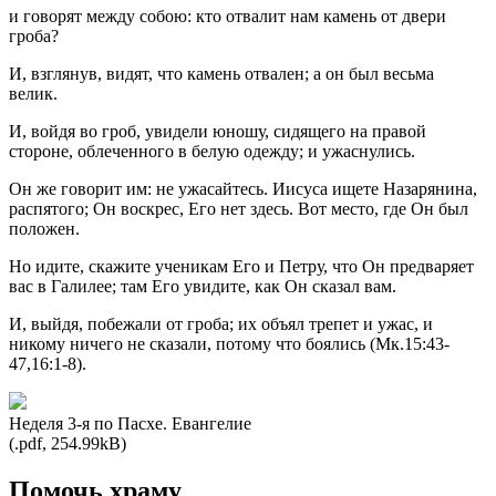
и говорят между собою: кто отвалит нам камень от двери
гроба?
И, взглянув, видят, что камень отвален; а он был весьма
велик.
И, войдя во гроб, увидели юношу, сидящего на правой
стороне, облеченного в белую одежду; и ужаснулись.
Он же говорит им: не ужасайтесь. Иисуса ищете Назарянина,
распятого; Он воскрес, Его нет здесь. Вот место, где Он был
положен.
Но идите, скажите ученикам Его и Петру, что Он предваряет
вас в Галилее; там Его увидите, как Он сказал вам.
И, выйдя, побежали от гроба; их объял трепет и ужас, и
никому ничего не сказали, потому что боялись (Мк.15:43-
47,16:1-8).
Неделя 3-я по Пасхе. Евангелие
(.pdf, 254.99kB)
Помочь храму