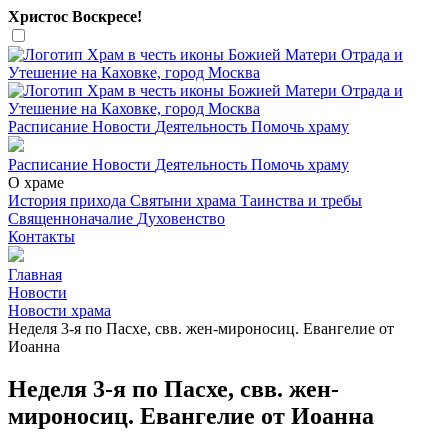
Христос Воскресе!
Расписание
Новости
Деятельность
Помочь храму
Расписание
Новости
Деятельность
Помочь храму
О храме
История прихода
Святыни храма
Таинства и требы
Священноначалие
Духовенство
Контакты
Главная
Новости
Новости храма
Неделя 3-я по Пасхе, свв. жен-мироносиц. Евангелие от
Иоанна
Неделя 3-я по Пасхе, свв. жен-
мироносиц. Евангелие от Иоанна