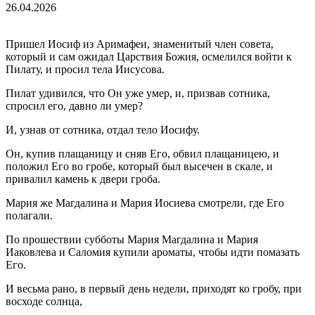
26.04.2026
Пришел Иосиф из Аримафеи, знаменитый член совета,
который и сам ожидал Царствия Божия, осмелился войти к
Пилату, и просил тела Иисусова.
Пилат удивился, что Он уже умер, и, призвав сотника,
спросил его, давно ли умер?
И, узнав от сотника, отдал тело Иосифу.
Он, купив плащаницу и сняв Его, обвил плащаницею, и
положил Его во гробе, который был высечен в скале, и
привалил камень к двери гроба.
Мария же Магдалина и Мария Иосиева смотрели, где Его
полагали.
По прошествии субботы Мария Магдалина и Мария
Иаковлева и Саломия купили ароматы, чтобы идти помазать
Его.
И весьма рано, в первый день недели, приходят ко гробу, при
восходе солнца,