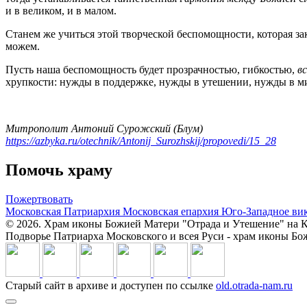
и в великом, и в малом.
Станем же учиться этой творческой беспомощности, которая зак
можем.
Пусть наша беспомощность будет прозрачностью, гибкостью,
в
хрупкости: нужды в поддержке, нужды в утешении, нужды в мил
Митрополит Антоний Сурожский (Блум)
https://azbyka.ru/otechnik/Antonij_Surozhskij/propovedi/15_28
Помочь храму
Пожертвовать
Московская Патриархия
Московская епархия
Юго-Западное ви
© 2026. Храм иконы Божией Матери "Отрада и Утешение" на К
Подворье Патриарха Московского и всея Руси - храм иконы Б
Старый сайт в архиве и доступен по ссылке
old.otrada-nam.ru