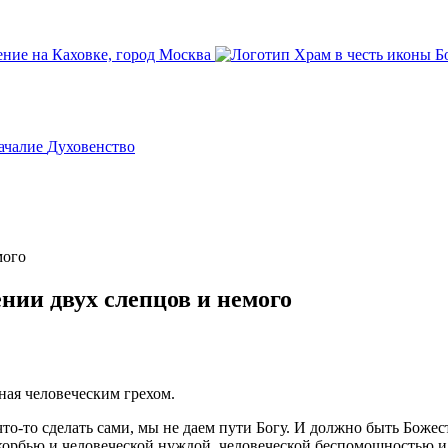
ачалие
Духовенство
мого
ении двух слепцов и немого
ная человеческим грехом.
то-то сделать сами, мы не даем пути Богу. И должно быть Божес
скорбью и человеческой нуждой, человеческой беспомощностью 