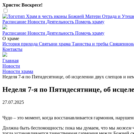
Христос Воскресе!
Расписание
Новости
Деятельность
Помочь храму
Расписание
Новости
Деятельность
Помочь храму
О храме
История прихода
Святыни храма
Таинства и требы
Священнон
Контакты
Главная
Новости
Новости храма
Неделя 7-я по Пятидесятнице, об исцелении двух слепцов и не
Неделя 7-я по Пятидесятнице, об исцел
27.07.2025
Чудо – это момент, когда восстанавливается гармония, нарушен
Должна быть беспомощность: пока мы думаем, что мы
можем
ч
тогда устанавливается таинственная гармония между Божией 