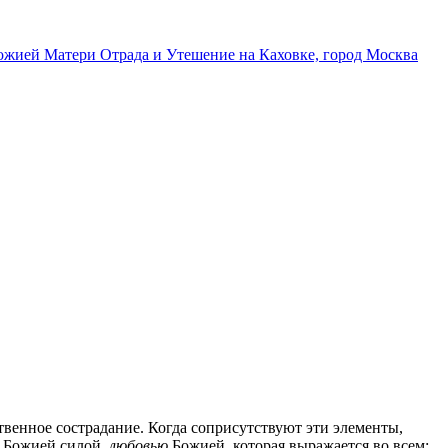
твенное сострадание. Когда соприсутствуют эти элементы,
и Божией силой,
любовью
Божией, которая выражается во всем: