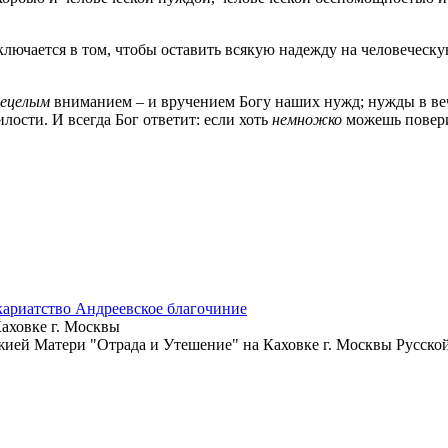
лючается в том, чтобы оставить всякую надежду на человеческую
сецелым
вниманием – и вручением Богу наших нужд; нужды в ве
ости. И всегда Бог ответит: если хоть
немножко
можешь повери
кариатство
Андреевское благочиние
аховке г. Москвы
ожией Матери "Отрада и Утешение" на Каховке г. Москвы Русск