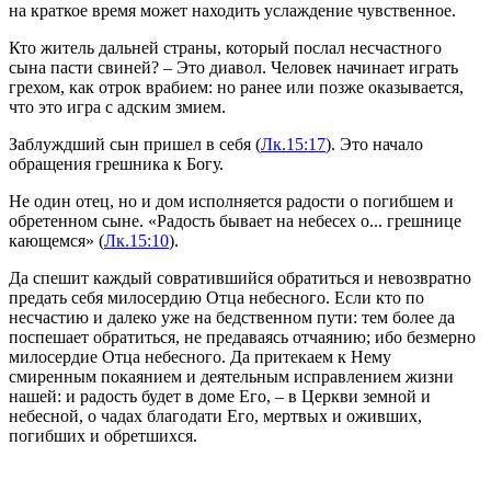
на краткое время может находить услаждение чувственное.
Кто житель дальней страны, который послал несчастного
сына пасти свиней? – Это диавол. Человек начинает играть
грехом, как отрок врабием: но ранее или позже оказывается,
что это игра с адским змием.
Заблуждший сын пришел в себя (
Лк.15:17
). Это начало
обращения грешника к Богу.
Не один отец, но и дом исполняется радости о погибшем и
обретенном сыне. «Радость бывает на небесех о... грешнице
кающемся» (
Лк.15:10
).
Да спешит каждый совратившийся обратиться и невозвратно
предать себя милосердию Отца небесного. Если кто по
несчастию и далеко уже на бедственном пути: тем более да
поспешает обратиться, не предаваясь отчаянию; ибо безмерно
милосердие Отца небесного. Да притекаем к Нему
смиренным покаянием и деятельным исправлением жизни
нашей: и радость будет в доме Его, – в Церкви земной и
небесной, о чадах благодати Его, мертвых и оживших,
погибших и обретшихся.