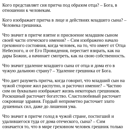
Кого представляет сия притча под образом отца? – Бога, в
отношении к человекам.
Кого изображает притча в лице и действиях младшего сына? –
Человека грешника.
Что значит в притче взятие и присвоение младшим сыном
своей части отеческого имения? – Сим изображено начало
греховного состояния, когда человек, на то, что имеет от Отца
Небесного, и от Его Провидения, перестает взирать, как на
дары Божии, а начинает смотреть, как на свою собственность.
Что значит удаление младшего сына от отца и дома его в
чужую дальнюю страну? – Удаление грешника от Бога.
Что дает разуметь притча, когда говорит, что младший сын на
чужой стороне жил распутно, и расточил имение? – Частию
сим он буквально изображает жизнь некоторых грешников.
Роскошный расточает богатство. Сластолюбивый расточает
сокровище здравия. Гордый неприметно расточает злато
душевных сил, даже до лишения ума.
Что значит в притче голод в чужой стране, постигший и
удалившегося туда от дома отеческого, сына? – Сим
означается то, что в мире греховном человек грешник только