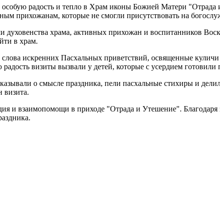
 особую радость и тепло в Храм иконы Божией Матери "Отрада и
ным прихожанам, которые не смогли присутствовать на богослу
ми духовенства храма, активных прихожан и воспитанников Во
йти в храм.
 слова искренних Пасхальных приветствий, освященные куличи 
радость визиты вызвали у детей, которые с усердием готовили
азывали о смысле праздника, пели пасхальные стихиры и делил
н визита.
дия и взаимопомощи в приходе "Отрада и Утешение". Благодаря 
раздника.