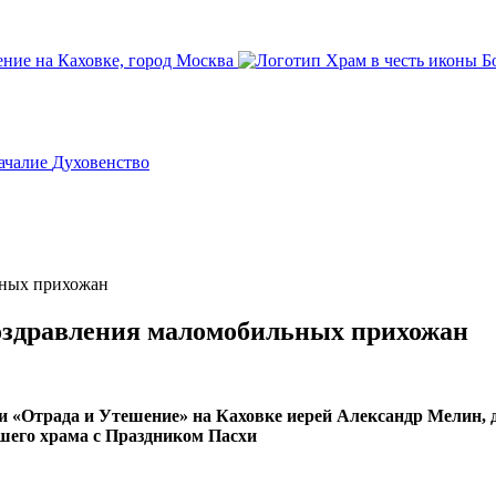
ачалие
Духовенство
ьных прихожан
поздравления маломобильных прихожан
ри «Отрада и Утешение» на Каховке иерей Александр Мелин,
его храма с Праздником Пасхи