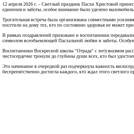
12 апреля 2026 г. – Светлый праздник Пасхи Христовой принес
единения и заботы, особое внимание было уделено маломобиль
Трогательная встреча была организована совместными усилия
посетили на дому тех, кто по состоянию здоровья не может при
В рамках поздравлений прихожане и воспитанники передавали
символом всеобъемлющей Пасхальной любви и заботы. Особую 
Воспитанники Воскресной школы "Отрада" с энтузиазмом расск
чистосердечие тронули до глубины души всех, кто был удостое
Это начинание в очередной раз подчеркнула важность милосер
беспрепятственно достигла каждого, кто ждал этого светлого п