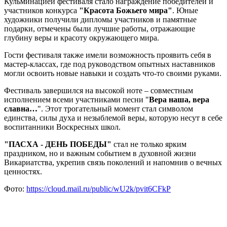
Кульминацией фестиваля стало награждение победителей и
участников конкурса
"Красота Божьего мира"
. Юные
художники получили дипломы участников и памятные
подарки, отмечены были лучшие работы, отражающие
глубину веры и красоту окружающего мира.
Гости фестиваля также имели возможность проявить себя в
мастер-классах, где под руководством опытных наставников
могли освоить новые навыки и создать что-то своими руками.
Фестиваль завершился на высокой ноте – совместным
исполнением всеми участниками песни "
Вера наша, вера
славна…
". Этот трогательный момент стал символом
единства, силы духа и незыблемой веры, которую несут в себе
воспитанники Воскресных школ.
"ПАСХА - ДЕНЬ ПОБЕДЫ"
стал не только ярким
праздником, но и важным событием в духовной жизни
Викариатства, укрепив связь поколений и напомнив о вечных
ценностях.
Фото:
https://cloud.mail.ru/public/wU2k/pvit6CFkP