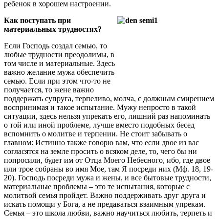
ребенок в хорошем настроении.
Как поступать при
материальных трудностях?
Если Господь создал семью, то
любые трудности преодолимы, в
том числе и материальные. Здесь
важно желание мужа обеспечить
семью. Если при этом что-то не
получается, то жене важно
поддержать супруга, терпеливо, молча, с должным смирением
воспринимая и такое испытание. Мужу непросто в такой
ситуации, здесь нельзя упрекать его, лишний раз напоминать
о той или иной проблеме, лучше вместо подобных бесед
вспомнить о молитве и терпении. Не стоит забывать о
главном: Истинно также говорю вам, что если двое из вас
согласятся на земле просить о всяком деле, то, чего бы ни
попросили, будет им от Отца Моего Небесного, ибо, где двое
или трое собраны во имя Мое, там Я посреди них (Мф. 18, 19-
20). Господь посреди мужа и жены, и все бытовые трудности,
материальные проблемы – это те испытания, которые с
молитвой семья пройдет. Важно поддерживать друг друга и
искать помощи у Бога, а не предаваться взаимным упрекам.
Семья – это школа любви, важно научиться любить, терпеть и