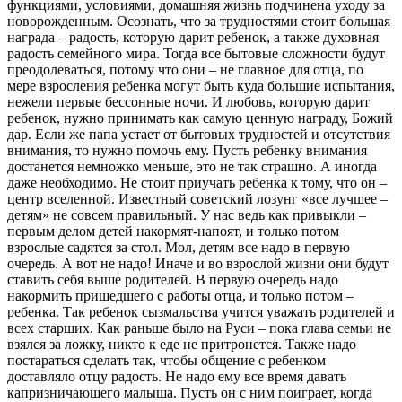
функциями, условиями, домашняя жизнь подчинена уходу за
новорожденным. Осознать, что за трудностями стоит большая
награда – радость, которую дарит ребенок, а также духовная
радость семейного мира. Тогда все бытовые сложности будут
преодолеваться, потому что они – не главное для отца, по
мере взросления ребенка могут быть куда большие испытания,
нежели первые бессонные ночи. И любовь, которую дарит
ребенок, нужно принимать как самую ценную награду, Божий
дар. Если же папа устает от бытовых трудностей и отсутствия
внимания, то нужно помочь ему. Пусть ребенку внимания
достанется немножко меньше, это не так страшно. А иногда
даже необходимо. Не стоит приучать ребенка к тому, что он –
центр вселенной. Известный советский лозунг «все лучшее –
детям» не совсем правильный. У нас ведь как привыкли –
первым делом детей накормят-напоят, и только потом
взрослые садятся за стол. Мол, детям все надо в первую
очередь. А вот не надо! Иначе и во взрослой жизни они будут
ставить себя выше родителей. В первую очередь надо
накормить пришедшего с работы отца, и только потом –
ребенка. Так ребенок сызмальства учится уважать родителей и
всех старших. Как раньше было на Руси – пока глава семьи не
взялся за ложку, никто к еде не притронется. Также надо
постараться сделать так, чтобы общение с ребенком
доставляло отцу радость. Не надо ему все время давать
капризничающего малыша. Пусть он с ним поиграет, когда