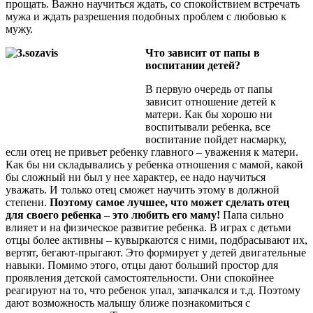
прощать. Важно научиться ждать, со спокойствием встречать
мужа и ждать разрешения подобных проблем с любовью к
мужу.
Что зависит от папы в
воспитании детей?
В первую очередь от папы
зависит отношение детей к
матери. Как бы хорошо ни
воспитывали ребенка, все
воспитание пойдет насмарку,
если отец не привьет ребенку главного – уважения к матери.
Как бы ни складывались у ребенка отношения с мамой, какой
бы сложный ни был у нее характер, ее надо научиться
уважать. И только отец сможет научить этому в должной
степени.
Поэтому самое лучшее, что может сделать отец
для своего ребенка – это любить его маму!
Папа сильно
влияет и на физическое развитие ребенка. В играх с детьми
отцы более активны – кувыркаются с ними, подбрасывают их,
вертят, бегают-прыгают. Это формирует у детей двигательные
навыки. Помимо этого, отцы дают больший простор для
проявления детской самостоятельности. Они спокойнее
реагируют на то, что ребенок упал, запачкался и т.д. Поэтому
дают возможность малышу ближе познакомиться с