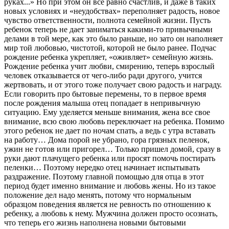
руках...» Но при этом он все равно счастлив, и даже в таких
новых условиях и «неудобствах» переполняет радость, новое
чувство ответственности, полнота семейной жизни. Пусть
ребенок теперь не дает заниматься какими-то привычными
делами в той мере, как это было раньше, но зато он наполняет
мир той любовью, чистотой, которой не было ранее. Подчас
рождение ребенка укрепляет, «оживляет» семейную жизнь.
Рождение ребенка учит любви, смирению, теперь взрослый
человек отказывается от чего-либо ради другого, учится
жертвовать, и от этого тоже получает свою радость и награду.
Если говорить про бытовые перемены, то в первое время
после рождения малыша отец попадает в непривычную
ситуацию. Ему уделяется меньше внимания, жена все свое
внимание, всю свою любовь переключает на ребенка. Помимо
этого ребенок не дает по ночам спать, а ведь с утра вставать
на работу… Дома порой не убрано, гора грязных пеленок,
ужин не готов или пригорел… Только пришел домой, сразу в
руки дают плачущего ребенка или просят помочь постирать
пеленки… Поэтому нередко отец начинает испытывать
раздражение. Поэтому главной помощью для отца в этот
период будет именно внимание и любовь жены. Но из такое
положение дел надо менять, потому что нормальным
образцом поведения является не ревность по отношению к
ребенку, а любовь к нему. Мужчина должен просто осознать,
что теперь его жизнь наполнена новыми бытовыми