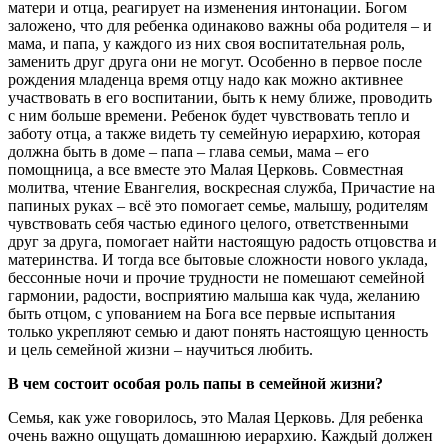
матери и отца, реагирует на изменения интонации. Богом
заложено, что для ребенка одинаково важны оба родителя – и
мама, и папа, у каждого из них своя воспитательная роль,
заменить друг друга они не могут. Особенно в первое после
рождения младенца время отцу надо как можно активнее
участвовать в его воспитании, быть к нему ближе, проводить
с ним больше времени. Ребенок будет чувствовать тепло и
заботу отца, а также видеть ту семейную иерархию, которая
должна быть в доме – папа – глава семьи, мама – его
помощница, а все вместе это Малая Церковь. Совместная
молитва, чтение Евангелия, воскресная служба, Причастие на
папиных руках – всё это помогает семье, малышу, родителям
чувствовать себя частью единого целого, ответственными
друг за друга, помогает найти настоящую радость отцовства и
материнства. И тогда все бытовые сложности нового уклада,
бессонные ночи и прочие трудности не помешают семейной
гармонии, радости, восприятию малыша как чуда, желанию
быть отцом, с упованием на Бога все первые испытания
только укрепляют семью и дают понять настоящую ценность
и цель семейной жизни – научиться любить.
В чем состоит особая роль папы в семейной жизни?
Семья, как уже говорилось, это Малая Церковь. Для ребенка
очень важно ощущать домашнюю иерархию. Каждый должен