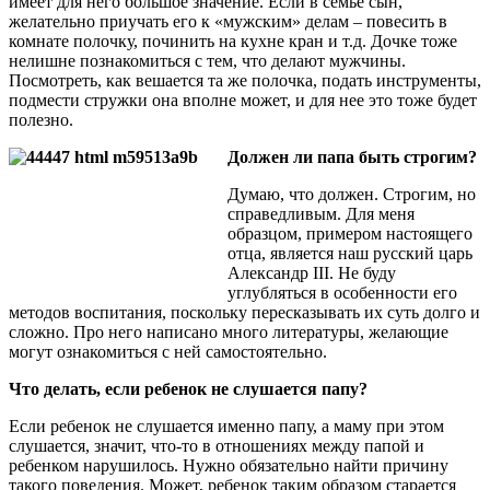
имеет для него большое значение. Если в семье сын,
желательно приучать его к «мужским» делам – повесить в
комнате полочку, починить на кухне кран и т.д. Дочке тоже
нелишне познакомиться с тем, что делают мужчины.
Посмотреть, как вешается та же полочка, подать инструменты,
подмести стружки она вполне может, и для нее это тоже будет
полезно.
Должен ли папа быть строгим?
Думаю, что должен. Строгим, но
справедливым. Для меня
образцом, примером настоящего
отца, является наш русский царь
Александр III. Не буду
углубляться в особенности его
методов воспитания, поскольку пересказывать их суть долго и
сложно. Про него написано много литературы, желающие
могут ознакомиться с ней самостоятельно.
Что делать, если ребенок не слушается папу?
Если ребенок не слушается именно папу, а маму при этом
слушается, значит, что-то в отношениях между папой и
ребенком нарушилось. Нужно обязательно найти причину
такого поведения. Может, ребенок таким образом старается