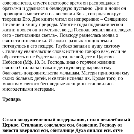
совершенства, спустя некоторое время он распрощался с
братьями и удалился в безлюдную пустыню. Дни и нощи он
проводил в молитве и славословии Бога, созерцая вокруг
творения Его. Две книги читал он непрерывно – Священное
Писание и книгу природы. Многие годы подвижнической
жизни провел он в пустыне, когда Господь решил явить людям
сего «светильника светла». Повсюду разнеслась молва о
святости отшельника. И люди с разных концов земли
потянулись к его пещере. Глубоко запали в душу святому
Стилиану евангельские слова: истинно говорю вам, если не
обратитесь и не будете как дети, не войдете в Царство
Небесное (Мф. 18, 3). Господь, зная о горячем желании
святого Стилиана стяжать детскую веру, даровал ему
благодать покровительства малышам. Матери приносили ему
своих больных детей, и святой исцелял их. Кроме того, по
молитвам святого бесплодные женщины становились
многодетными матерями.
Тропарь
Столп воодушевленный воздержания, столп неколебимый
Церкве, Стилиане, соделался еси, блаженне. Господу от
юности вверился еси, обиталище Духа явился еси, отче