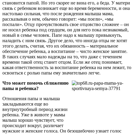
становится папой. Но это скорее не вина его, а беда. У матери
связь с ребенком возникает еще во время беременности, и она
настолько сильная, что после рождения малыша мама,
рассказывая о нем, обычно говорит: «мы поели», «мы
поспали». Отцу прочувствовать свое отцовство сложнее – он
не носил ребенка под сердцем, он для него пока незнакомый,
новый в семье человек. Папе надо к малышу привыкнуть,
наладить с ним связь. Другое дело, что иногда отцы не хотят
этого делать, считая, что их обязанность – материальное
обеспечение ребенка, а воспитание – чисто женское занятие.
В таких случаях мало надежды на то, что даже с течением
времени такой отец станет отцом. Если же отец понимает,
какая ответственность за воспитание ребенка на нем лежит, то
освоиться с ролью папы ему значительно легче.
Что может помочь сближению
папы и ребенка?
Отношения папы и малыша
закладываются еще во
внутриутробный период жизни
ребенка. Уже в животе у мамы
малыш хорошо чувствует, что
происходит вокруг, различает
мужские и женские голоса. Он безошибочно узнает голос