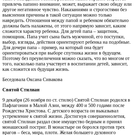
привлечь папино внимание, может, выражает свою обиду или
другое негативное чувство. Наказаниями и строгостями без
выяснения причины в такой ситуации можно только
навредить. Отношения между папой и ребенком обязательно
должны быть налажены, от этого напрямую зависит, каким
сложится характер ребенка. Для детей папа – защитник,
помощник. Папа учит сына быть мужчиной, его поступки,
выбор, взгляды, действия ориентируют ребенка на подобные.
Для дочери папа – пример, на который она будет
ориентироваться при выборе спутника жизни в будущем.
Поэтому без преувеличения можно сказать, что во многом от
того, насколько папа участвует в воспитании детей, зависит,
как сложится их будущая жизнь.
Беседовала Оксана Сивакова
Святой Стилиан
9 декабря (26 ноября по ст. стилю) Святой Стилиан родился в
Пафлагонии в Малой Азии, между 400 и 500 годами после
Рождества Христова. С детского возраста он выказывал
устремление к святой жизни. Достигнув совершеннолетия,
святой Стилиан раздал свое имущество бедным и принял
монашеский постриг. В монастыре он боролся против трех
врагов – беса, мира, плоти. Желая большего духовного