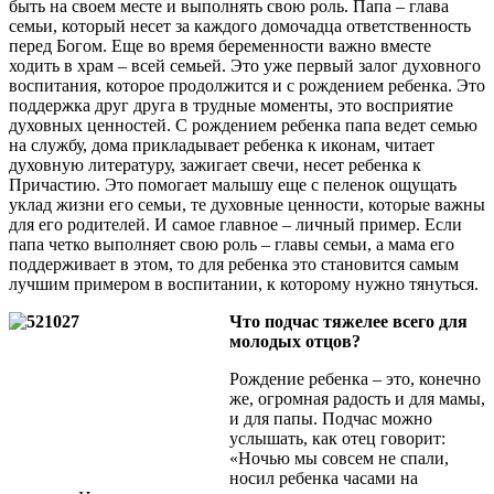
быть на своем месте и выполнять свою роль. Папа – глава
семьи, который несет за каждого домочадца ответственность
перед Богом. Еще во время беременности важно вместе
ходить в храм – всей семьей. Это уже первый залог духовного
воспитания, которое продолжится и с рождением ребенка. Это
поддержка друг друга в трудные моменты, это восприятие
духовных ценностей. С рождением ребенка папа ведет семью
на службу, дома прикладывает ребенка к иконам, читает
духовную литературу, зажигает свечи, несет ребенка к
Причастию. Это помогает малышу еще с пеленок ощущать
уклад жизни его семьи, те духовные ценности, которые важны
для его родителей. И самое главное – личный пример. Если
папа четко выполняет свою роль – главы семьи, а мама его
поддерживает в этом, то для ребенка это становится самым
лучшим примером в воспитании, к которому нужно тянуться.
Что подчас тяжелее всего для
молодых отцов?
Рождение ребенка – это, конечно
же, огромная радость и для мамы,
и для папы. Подчас можно
услышать, как отец говорит:
«Ночью мы совсем не спали,
носил ребенка часами на