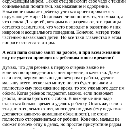
окружающим миром. Также отец знакомит свое чадо с такими
социальными понятиями, как наказание и одобрение.
Наказание помогает ребенку учиться ориентироваться в
окружающем мире. Он должен четко понимать, что можно, а
что нельзя. Для детей, которым все разрешают, эти границы
остаются размытыми, что часто приводит к развитию у них
неврозов и асоциального поведения. Конечно, матери тоже
частенько наказывают детей. Но все-таки главенство в этом
вопросе остается за отцом.
А если папа сильно занят на работе, и при всем желании
ему не удается проводить с ребенком много времени?
Думаю, что для ребенка в первую очередь важно не
количество проведенного с ним времени, а качество. Даже
если отец, вернувшись поздно вечером с работы, уделит
малышу всего несколько минут, но это будет целиком и
полностью ему посвященное время, то это уже много даст им
обоим. Когда ребенок подрастет, можно, если позволяет
работа, иногда брать его с собой. В выходные дни надо
стараться больше времени уделять ребенку. Опять же, если в
эти дни отец чем-то занят, много дел по дому (ему ведь тоже
достаются какие-то домашние обязанности), не стоит
полностью отгораживаться от ребенка. Конечно, малыш не
сможет помочь отцу в делах, но простое присутствие рядом