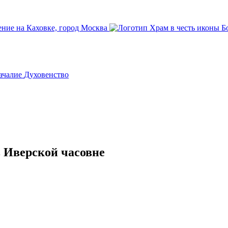
ачалие
Духовенство
 Иверской часовне