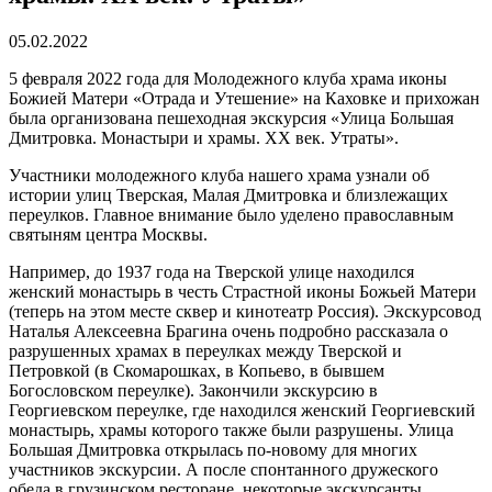
05.02.2022
5 февраля 2022 года для Молодежного клуба храма иконы
Божией Матери «Отрада и Утешение» на Каховке и прихожан
была организована пешеходная экскурсия «Улица Большая
Дмитровка. Монастыри и храмы. XX век. Утраты».
Участники молодежного клуба нашего храма узнали об
истории улиц Тверская, Малая Дмитровка и близлежащих
переулков. Главное внимание было уделено православным
святыням центра Москвы.
Например, до 1937 года на Тверской улице находился
женский монастырь в честь Страстной иконы Божьей Матери
(теперь на этом месте сквер и кинотеатр Россия). Экскурсовод
Наталья Алексеевна Брагина очень подробно рассказала о
разрушенных храмах в переулках между Тверской и
Петровкой (в Скомарошках, в Копьево, в бывшем
Богословском переулке). Закончили экскурсию в
Георгиевском переулке, где находился женский Георгиевский
монастырь, храмы которого также были разрушены. Улица
Большая Дмитровка открылась по-новому для многих
участников экскурсии. А после спонтанного дружеского
обеда в грузинском ресторане, некоторые экскурсанты