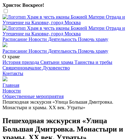
Христос Воскресе!
Расписание
Новости
Деятельность
Помочь храму
Расписание
Новости
Деятельность
Помочь храму
О храме
История прихода
Святыни храма
Таинства и требы
Священноначалие
Духовенство
Контакты
Главная
Новости
Общественные мероприятия
Пешеходная экскурсия «Улица Большая Дмитровка.
Монастыри и храмы. XX век. Утраты»
Пешеходная экскурсия «Улица
Большая Дмитровка. Монастыри и
храмы. XX век. Утраты»