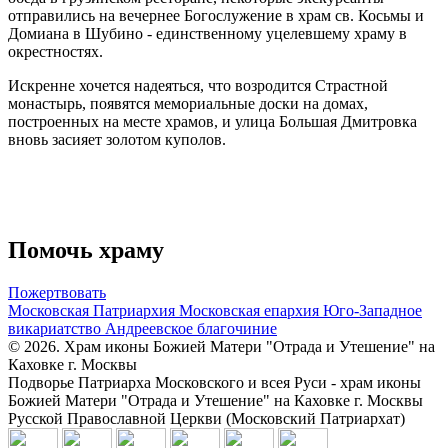
отправились на вечернее Богослужение в храм св. Косьмы и
Домиана в Шубино - единственному уцелевшему храму в
окрестностях.
Искренне хочется надеяться, что возродится Страстной
монастырь, появятся мемориальные доски на домах,
построенных на месте храмов, и улица Большая Дмитровка
вновь засияет золотом куполов.
Помочь храму
Пожертвовать
Московская Патриархия
Московская епархия
Юго-Западное
викариатство
Андреевское благочиние
© 2026. Храм иконы Божией Матери "Отрада и Утешение" на
Каховке г. Москвы
Подворье Патриарха Московского и всея Руси - храм иконы
Божией Матери "Отрада и Утешение" на Каховке г. Москвы
Русской Православной Церкви (Московский Патриархат)