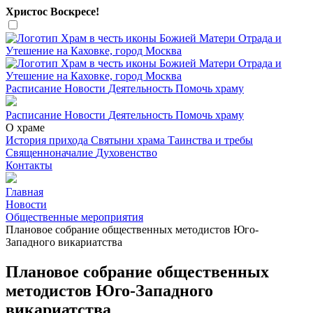
Христос Воскресе!
Расписание
Новости
Деятельность
Помочь храму
Расписание
Новости
Деятельность
Помочь храму
О храме
История прихода
Святыни храма
Таинства и требы
Священноначалие
Духовенство
Контакты
Главная
Новости
Общественные мероприятия
Плановое собрание общественных методистов Юго-
Западного викариатства
Плановое собрание общественных
методистов Юго-Западного
викариатства