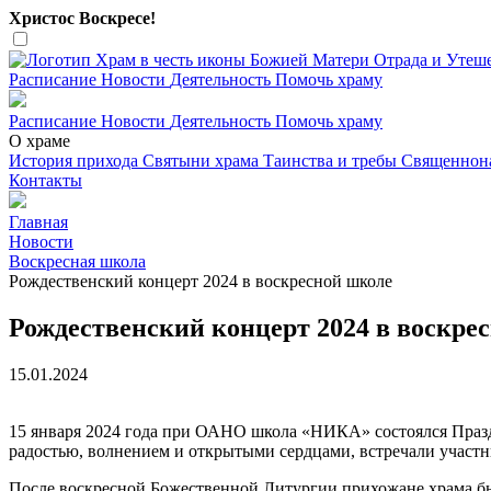
Христос Воскресе!
Расписание
Новости
Деятельность
Помочь храму
Расписание
Новости
Деятельность
Помочь храму
О храме
История прихода
Святыни храма
Таинства и требы
Священнон
Контакты
Главная
Новости
Воскресная школа
Рождественский концерт 2024 в воскресной школе
Рождественский концерт 2024 в воскре
15.01.2024
15 января 2024 года при ОАНО школа «НИКА» состоялся Праз
радостью, волнением и открытыми сердцами, встречали участн
После воскресной Божественной Литургии прихожане храма б