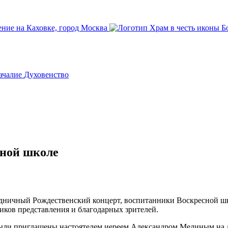
ачалие
Духовенство
сной школе
дничный Рождественский концерт, воспитанники Воскресной ш
иков представления и благодарных зрителей.
ыли приглашены настоятелем иереем Александром Мелиным на 