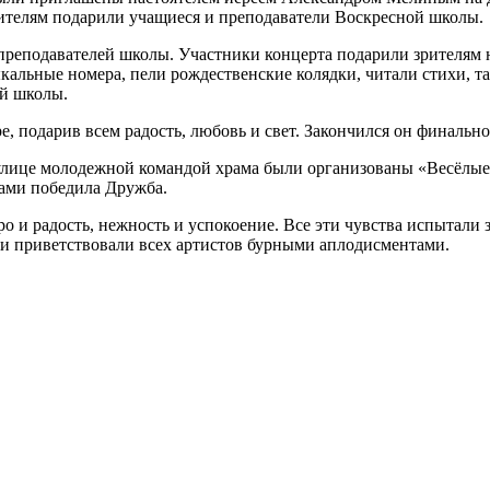
рителям подарили учащиеся и преподаватели Воскресной школы.
преподавателей школы. Участники концерта подарили зрителям
льные номера, пели рождественские колядки, читали стихи, тан
й школы.
, подарив всем радость, любовь и свет. Закончился он финаль
 улице молодежной командой храма были организованы «Весёлые з
ками победила Дружба.
ро и радость, нежность и успокоение. Все эти чувства испытали
ти приветствовали всех артистов бурными аплодисментами.