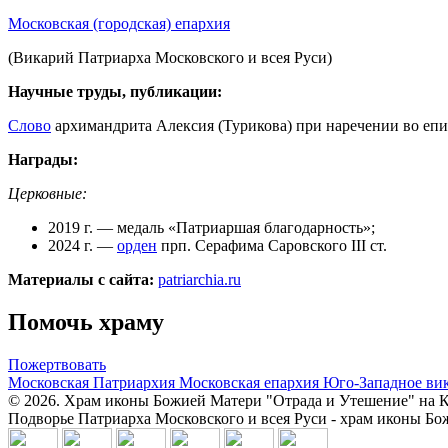
Московская (городская) епархия
(Викарий Патриарха Московского и всея Руси)
Научные труды, публикации:
Слово
архимандрита Алексия (Турикова) при наречении во епи
Награды:
Церковные:
2019 г. — медаль «Патриаршая благодарность»;
2024 г. —
орден
прп. Серафима Саровского III ст.
Материалы с сайта:
patriarchia.ru
Помочь храму
Пожертвовать
Московская Патриархия
Московская епархия
Юго-Западное ви
© 2026. Храм иконы Божией Матери "Отрада и Утешение" на К
Подворье Патриарха Московского и всея Руси - храм иконы Б