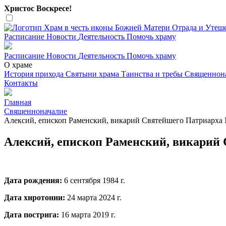
Христос Воскресе!
Расписание
Новости
Деятельность
Помочь храму
Расписание
Новости
Деятельность
Помочь храму
О храме
История прихода
Святыни храма
Таинства и требы
Священнон
Контакты
Главная
Священноначалие
Алексий, епископ Раменский, викарий Святейшего Патриарха 
Алексий, епископ Раменский, викарий 
Дата рождения:
6 сентября 1984 г.
Дата хиротонии:
24 марта 2024 г.
Дата пострига:
16 марта 2019 г.