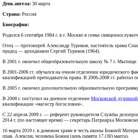
День ангела:
30 марта
Страна:
Россия
Биография:
Родился 6 сентября 1984 г. в г. Москве в семье священнослужит
Отец — протоиерей Александр Туриков, настоятель храма Спас
прадед — архидиакон Сергий Туриков (1964).
В 2001 г. окончил общеобразовательную школу № 7 г. Мытищи
В 2001-2006 гг. обучался на очном отделении юридического ф
квалификацией преподаватель права. В 2006-2008 гг. работал п
В 2005 г. окончил дополнительную образовательную программ
В 2008 г. поступил на дневное отделение
Московской духовной
квалификации «магистр богословия».
С 22 апреля 2009 г. — референт руководителя Службы делопрои
2014 г. (по настоящее время) — секретарь Патриарха Московско
16 марта 2019 г. в домовом храме в честь иконы Божией Мат
прав. Алексия, человека Божия (день памяти 17 (30) марта).