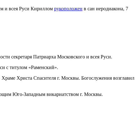
м и всея Руси Кириллом
рукоположен
в сан иеродиакона, 7
сти секретаря Патриарха Московского и всея Руси.
си с титулом «Раменский».
в Храме Христа Спасителя г. Москвы. Богослужения возглавил
яющим Юго-Западным викариатством г. Москвы.