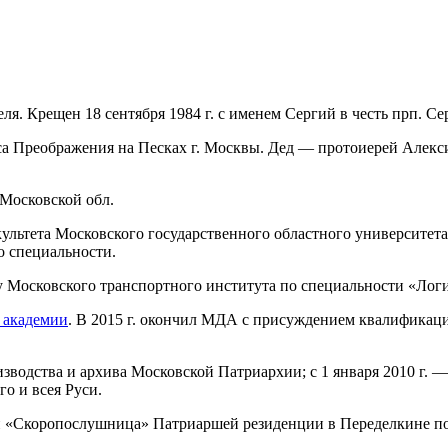
еля. Крещен 18 сентября 1984 г. с именем Сергий в честь прп. С
а Преображения на Песках г. Москвы. Дед — протоиерей Алексий
 Московской обл.
акультета Московского государственного областного университе
о специальности.
у Московского транспортного института по специальности «Лог
 академии
. В 2015 г. окончил МДА с присуждением квалификаци
зводства и архива Московской Патриархии; с 1 января 2010 г. 
го и всея Руси.
ери «Скоропослушница» Патриаршей резиденции в Переделкине п