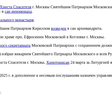
Христа Спасителя
г. Москвы Святейшим Патриархом Московски
— в
сан иеромонаха
.
иального монастыря
.
ейшим Патриархом Кириллом
возведен
в сан архимандрита.
при храме прп. Ефросинии Московской в Котловке г. Москвы.
ого секретариата
Московской Патриархии с сохранением должно
) избран викарием Святейшего Патриарха Московского и всея Ру
риста Спасителя г. Москвы.
Хиротонисан
24 марта за Литургией 
2025 г. в дополнение к несомым послушаниям назначен управл
.