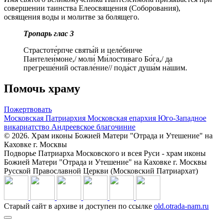
совершении таинства Елеосвящения (Соборования),
освящения воды и молитве за болящего.
Тропарь глас 3
Страстоте́рпче святы́й и целе́бниче
Пантелеи́моне,/ моли́ Ми́лостиваго Бо́га,/ да
прегреше́ний оставле́ние// пода́ст душа́м на́шим.
Помочь храму
Пожертвовать
Московская Патриархия
Московская епархия
Юго-Западное
викариатство
Андреевское благочиние
© 2026. Храм иконы Божией Матери "Отрада и Утешение" на
Каховке г. Москвы
Подворье Патриарха Московского и всея Руси - храм иконы
Божией Матери "Отрада и Утешение" на Каховке г. Москвы
Русской Православной Церкви (Московский Патриархат)
Старый сайт в архиве и доступен по ссылке
old.otrada-nam.ru