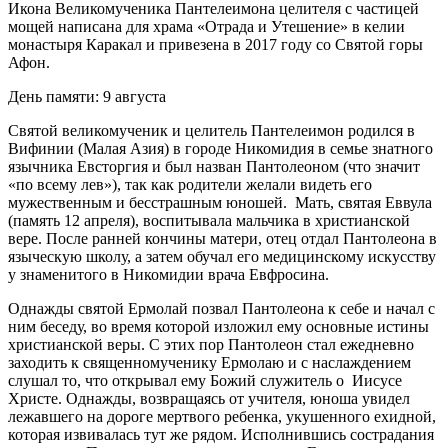
Икона Великомученика Пантелеимона целителя с частицей
мощей написана для храма «Отрада и Утешение» в келии
монастыря Каракал и привезена в 2017 году со Святой горы
Афон.
День памяти: 9 августа
Святой великомученик и целитель Пантелеимон родился в
Вифинии (Малая Азия) в городе Никомидия в семье знатного
язычника Евсторгия и был назван Пантолеоном (что значит
«по всему лев»), так как родители желали видеть его
мужественным и бесстрашным юношей. Мать, святая Еввула
(память 12 апреля), воспитывала мальчика в христианской
вере. После ранней кончины матери, отец отдал Пантолеона в
языческую школу, а затем обучал его медицинскому искусству
у знаменитого в Никомидии врача Евфросина.
Однажды святой Ермолай позвал Пантолеона к себе и начал с
ним беседу, во время которой изложил ему основные истины
христианской веры. С этих пор Пантолеон стал ежедневно
заходить к священномученику Ермолаю и с наслаждением
слушал то, что открывал ему Божий служитель о Иисусе
Христе. Однажды, возвращаясь от учителя, юноша увидел
лежавшего на дороге мертвого ребенка, укушенного ехидной,
которая извивалась тут же рядом. Исполнившись сострадания