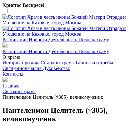
Христос Воскресе!
Расписание
Новости
Деятельность
Помочь храму
Расписание
Новости
Деятельность
Помочь храму
О храме
История прихода
Святыни храма
Таинства и требы
Священноначалие
Духовенство
Контакты
Главная
Святыни храма
Пантелеимон Целитель (†305), великомученик
Пантелеимон Целитель (†305),
великомученик