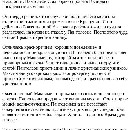
и жалости, Пантолеон стал горячо просить Господа о
воскрешении умершего.
Он твердо решил, что в случае исполнения его молитвы
станет христианином и примет святое Крещение. И по
действию Божественной благодати ребенок ожил, а ехидна
разлетелась на куски на глазах у Пантолеона. После этого чуда
святой Ермолай крестил юношу.
Отличаясь красноречием, хорошим поведением и
необыкновенной красотой, юный Пантолеон был представлен
императору Максимиану, который захотел оставить его
придворным врачом. Завистники донесли императору, что
святой Пантолеон христианин и лечит христианских узников.
Максимиан уговаривал святого опровергнуть донос и
принести жертву идолам, но благодатный врач исповедал себя
христианином.
Ожесточенный Максимиан приказал казнить исцеленного, а
святого Пантолеона предал жесточайшим мукам. С тех пор от
мощей великомученика Пантелеимона не перестают
совершаться исцеления, и для всех, приходящих с верой, они
являются источником благодати Христа – единого Врача душ
и телес.
Имя святого великомученика Пантелеимона призывается при