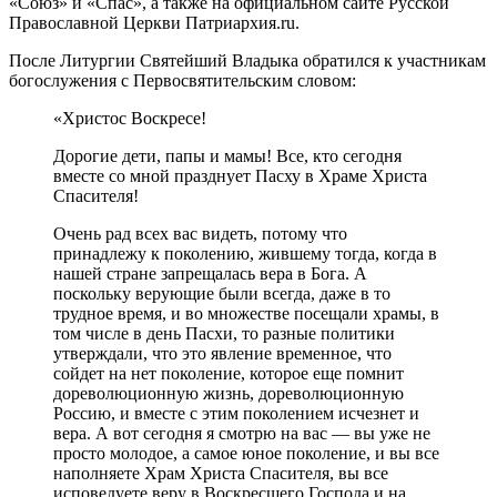
«Союз» и «Спас», а также на официальном сайте Русской
Православной Церкви Патриархия.ru.
После Литургии Святейший Владыка обратился к участникам
богослужения с Первосвятительским словом:
«Христос Воскресе!
Дорогие дети, папы и мамы! Все, кто сегодня
вместе со мной празднует Пасху в Храме Христа
Спасителя!
Очень рад всех вас видеть, потому что
принадлежу к поколению, жившему тогда, когда в
нашей стране запрещалась вера в Бога. А
поскольку верующие были всегда, даже в то
трудное время, и во множестве посещали храмы, в
том числе в день Пасхи, то разные политики
утверждали, что это явление временное, что
сойдет на нет поколение, которое еще помнит
дореволюционную жизнь, дореволюционную
Россию, и вместе с этим поколением исчезнет и
вера. А вот сегодня я смотрю на вас — вы уже не
просто молодое, а самое юное поколение, и вы все
наполняете Храм Христа Спасителя, вы все
исповедуете веру в Воскресшего Господа и на