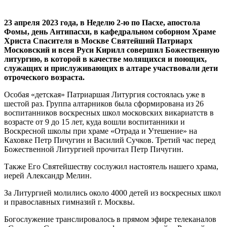
23 апреля 2023 года, в Неделю 2-ю по Пасхе, апостола
Фомы, день Антипасхи, в кафедральном соборном Храме
Христа Спасителя в Москве Святейший Патриарх
Московский и всея Руси Кирилл совершил Божественную
литургию, в которой в качестве молящихся и поющих,
служащих и прислуживающих в алтаре участвовали дети
отроческого возраста.
Особая «детская» Патриаршая Литургия состоялась уже в
шестой раз. Группа алтарников была сформирована из 26
воспитанников воскресных школ московских викариатств в
возрасте от 9 до 15 лет, куда вошли воспитанники и
Воскресной школы при храме «Отрада и Утешение» на
Каховке Петр Пичугин и Василий Сучков. Третий час перед
Божественной Литургией прочитал Петр Пичугин.
Также Его Святейшеству сослужил настоятель нашего храма,
иерей Александр Мелин.
За Литургией молились около 4000 детей из воскресных школ
и православных гимназий г. Москвы.
Богослужение транслировалось в прямом эфире телеканалов