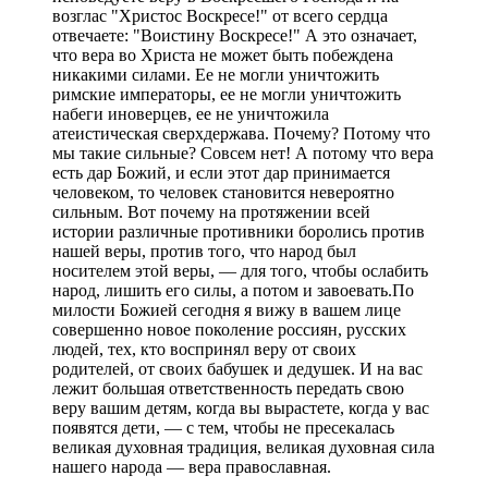
возглас "Христос Воскресе!" от всего сердца
отвечаете: "Воистину Воскресе!" А это означает,
что вера во Христа не может быть побеждена
никакими силами. Ее не могли уничтожить
римские императоры, ее не могли уничтожить
набеги иноверцев, ее не уничтожила
атеистическая сверхдержава. Почему? Потому что
мы такие сильные? Совсем нет! А потому что вера
есть дар Божий, и если этот дар принимается
человеком, то человек становится невероятно
сильным. Вот почему на протяжении всей
истории различные противники боролись против
нашей веры, против того, что народ был
носителем этой веры, — для того, чтобы ослабить
народ, лишить его силы, а потом и завоевать.По
милости Божией сегодня я вижу в вашем лице
совершенно новое поколение россиян, русских
людей, тех, кто воспринял веру от своих
родителей, от своих бабушек и дедушек. И на вас
лежит большая ответственность передать свою
веру вашим детям, когда вы вырастете, когда у вас
появятся дети, — с тем, чтобы не пресекалась
великая духовная традиция, великая духовная сила
нашего народа — вера православная.