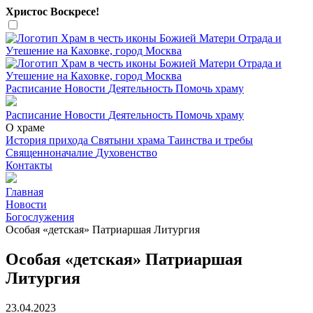
Христос Воскресе!
Расписание
Новости
Деятельность
Помочь храму
Расписание
Новости
Деятельность
Помочь храму
О храме
История прихода
Святыни храма
Таинства и требы
Священноначалие
Духовенство
Контакты
Главная
Новости
Богослужения
Особая «детская» Патриаршая Литургия
Особая «детская» Патриаршая
Литургия
23.04.2023