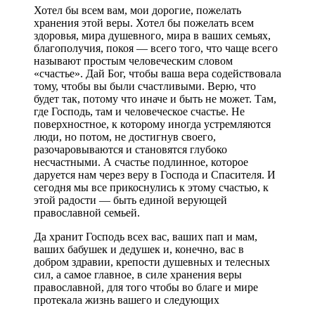
Хотел бы всем вам, мои дорогие, пожелать
хранения этой веры. Хотел бы пожелать всем
здоровья, мира душевного, мира в ваших семьях,
благополучия, покоя — всего того, что чаще всего
называют простым человеческим словом
«счастье». Дай Бог, чтобы ваша вера содействовала
тому, чтобы вы были счастливыми. Верю, что
будет так, потому что иначе и быть не может. Там,
где Господь, там и человеческое счастье. Не
поверхностное, к которому иногда устремляются
люди, но потом, не достигнув своего,
разочаровываются и становятся глубоко
несчастными. А счастье подлинное, которое
даруется нам через веру в Господа и Спасителя. И
сегодня мы все прикоснулись к этому счастью, к
этой радости — быть единой верующей
православной семьей.
Да хранит Господь всех вас, ваших пап и мам,
ваших бабушек и дедушек и, конечно, вас в
добром здравии, крепости душевных и телесных
сил, а самое главное, в силе хранения веры
православной, для того чтобы во благе и мире
протекала жизнь вашего и следующих