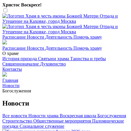
Христос Воскресе!
Расписание
Новости
Деятельность
Помочь храму
Расписание
Новости
Деятельность
Помочь храму
О храме
История прихода
Святыни храма
Таинства и требы
Священноначалие
Духовенство
Контакты
Главная
Новости
Богослужения
Новости
Все новости
Новости храма
Воскресная школа
Богослужения
Строительство
Общественные мероприятия
Паломнические
поездки
Социальное служение